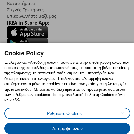
Καταστήματα
Συχνές Ερωτήσεις
Επικοινωνήστε μαζί μας
IKEA in Store App:
Cookie Policy
Follow us:
Επιλέγοντας «Αποδοχή όλων», συναινείτε στην αποθήκευση όλων των
Facebook
Instagram
TikTok
Youtube
Pinterest
Twitter
cookies της ιστοσελίδας στη συσκευή σας, με σκοπό τη βελτιστοποίηση
της πλοήγησης, τη στατιστική ανάλυση και την υποστήριξη των
διαφημιστικών μας ενεργειών. Επιλέγοντας «Απόρριψη όλων»,
αποθηκεύονται μόνο τα cookies που είναι αναγκαία για τη λειτουργία
της ιστοσελίδας. Μπορείτε να διαχειριστείτε τις προτιμήσεις σας μέσω
των «Ρυθμίσεων cookies». Για την αναλυτική Πολιτική Cookies κάντε
κλικ εδώ.
Πολιτική Cookies
Δήλωση ψηφιακής προσβασιμότητας
Ρυθμίσεις cookies
Όροι Χρήσης
Γενική Πολιτική Προσωπικών Δεδομένων
Ρυθμίσεις Cookies
Πολιτική Προσωπικών Δεδομένων για ΙΚΕΑ.gr
Κώδικας Καταναλωτικής Δεοντολογίας
Απόρριψη όλων