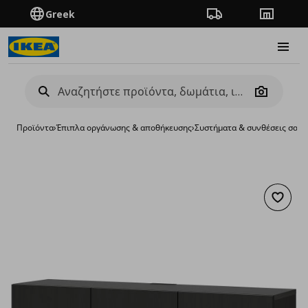
Greek
Πορεία παραγγελίας
Καταστή
Burge
Camera
Προϊόντα
›
Έπιπλα οργάνωσης & αποθήκευσης
›
Συστήματα & συνθέσεις σαλο
Προσθή