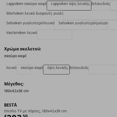
Lappviken σκούρο καφέ
Lappviken όψη λευκής βελανιδιάς
Mortviken λευκό διαφανές γυαλί
Selsviken γυαλιστερό/λευκό
Selsviken γυαλιστερό/μαύρο
Vasterviken λευκό
Χρώμα σκελετού:
σκούρο καφέ
λευκό
σκούρο καφέ
όψη λευκής βελανιδιάς
Μέγεθος:
180x42x38 cm
BESTÅ
έπιπλο TV με πόρτες, 180x42x38 cm
€
,
50