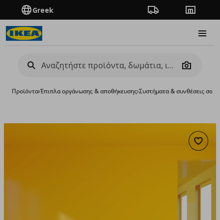
Greek
Πορεία παραγγελίας
Καταστή
Burge
Camera
Προϊόντα
›
Έπιπλα οργάνωσης & αποθήκευσης
›
Συστήματα & συνθέσεις σαλο
Προσθή