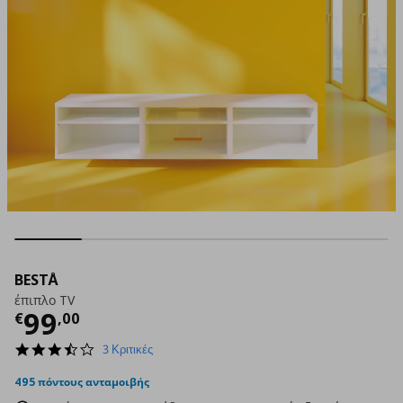
BESTÅ
έπιπλο TV
Τρέχουσα τιμή
€ 99,00
99
€
,
00
3.3
3 Κριτικές
star
rating
495 πόντους ανταμοιβής