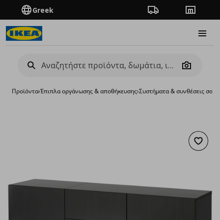
Greek
Πορεία παραγγελίας
Καταστή
Burge
Camera
Προϊόντα
›
Έπιπλα οργάνωσης & αποθήκευσης
›
Συστήματα & συνθέσεις σαλο
Προσθή