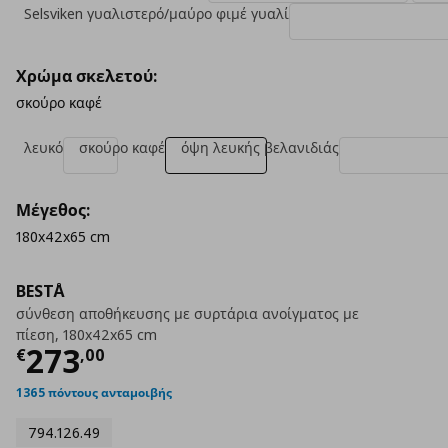
Selsviken γυαλιστερό/μαύρο φιμέ γυαλί
Χρώμα σκελετού:
σκούρο καφέ
λευκό
σκούρο καφέ
όψη λευκής βελανιδιάς
Μέγεθος:
180x42x65 cm
BESTÅ
σύνθεση αποθήκευσης με συρτάρια ανοίγματος με
πίεση, 180x42x65 cm
Τρέχουσα τιμή
€ 273,00
273
€
,
00
1365 πόντους ανταμοιβής
794.126.49