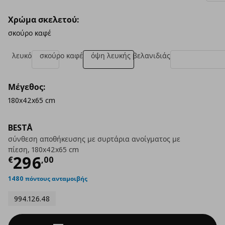
Χρώμα σκελετού:
σκούρο καφέ
λευκό
σκούρο καφέ
όψη λευκής βελανιδιάς
Μέγεθος:
180x42x65 cm
BESTÅ
σύνθεση αποθήκευσης με συρτάρια ανοίγματος με
πίεση, 180x42x65 cm
Τρέχουσα τιμή
€ 296,00
296
€
,
00
1480 πόντους ανταμοιβής
994.126.48