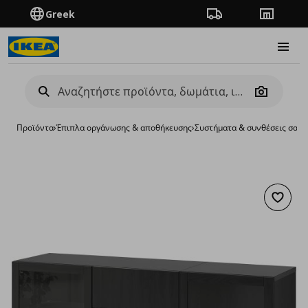
Greek
Πορεία παραγγελίας
Καταστή
Burge
Camera
Προϊόντα
›
Έπιπλα οργάνωσης & αποθήκευσης
›
Συστήματα & συνθέσεις σαλο
Προσθή