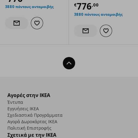
Τρέχουσα τιμ
776
€
,
00
3880 πόντους ανταμοιβής
3880 πόντους ανταμοιβής
Προσθήκη στα αγαπημένα
Ενημέρωση διαθεσιμότητας
Προσθήκη στα α
Ενημέρωση διαθεσιμότητας
Back To Top
Αγορές στην IKEA
Έντυπα
Εγγυήσεις IKEA
Σχεδιαστικά Προγράμματα
Αγορά Δωρoκάρτας IKEA
Πολιτική Επιστροφής
Σχετικά με την IKEA