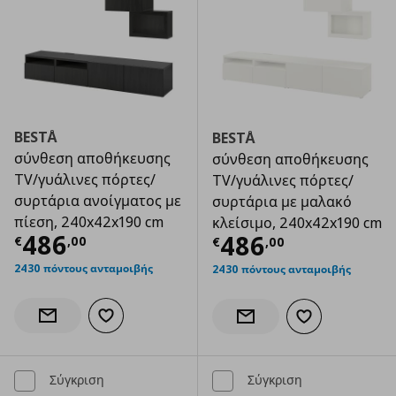
BESTÅ
BESTÅ
σύνθεση αποθήκευσης
σύνθεση αποθήκευσης
TV/γυάλινες πόρτες/
TV/γυάλινες πόρτες/
συρτάρια ανοίγματος με
συρτάρια με μαλακό
πίεση, 240x42x190 cm
κλείσιμο, 240x42x190 cm
Τρέχουσα τιμή
€ 486,00
486
Τρέχουσα τιμ
486
€
,
00
€
,
00
2430 πόντους ανταμοιβής
2430 πόντους ανταμοιβής
Προσθήκη στα αγαπημένα
Ενημέρωση διαθεσιμότητας
Προσθήκη στα α
Ενημέρωση διαθεσιμότητας
Σύγκριση
Σύγκριση