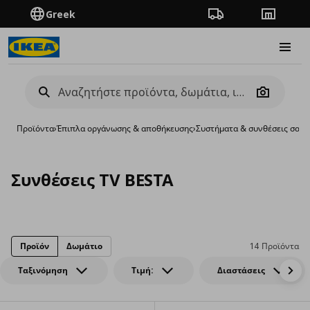
Greek
Πορεία παραγγελίας
Καταστή
Burge
Camera
Προϊόντα
›
Έπιπλα οργάνωσης & αποθήκευσης
›
Συστήματα & συνθέσεις σαλο
Συνθέσεις TV BESTA
Προϊόν
Δωμάτιο
14 Προϊόντα
Ταξινόμηση
Τιμή:
Διαστάσεις