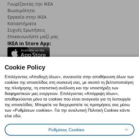
Γνωρίζοντας την IKEA
Βιωσιμότητα
Εργασία στην IKEA
Καταστήματα
Συχνές Ερωτήσεις
Επικοινωνήστε μαζί μας
IKEA in Store App:
Cookie Policy
Follow us:
Επιλέγοντας «Αποδοχή όλων», συναινείτε στην αποθήκευση όλων των
cookies της ιστοσελίδας στη συσκευή σας, με σκοπό τη βελτιστοποίηση
Facebook
Instagram
TikTok
Youtube
Pinterest
Twitter
της πλοήγησης, τη στατιστική ανάλυση και την υποστήριξη των
διαφημιστικών μας ενεργειών. Επιλέγοντας «Απόρριψη όλων»,
αποθηκεύονται μόνο τα cookies που είναι αναγκαία για τη λειτουργία
της ιστοσελίδας. Μπορείτε να διαχειριστείτε τις προτιμήσεις σας μέσω
των «Ρυθμίσεων cookies». Για την αναλυτική Πολιτική Cookies κάντε
κλικ εδώ.
Πολιτική Cookies
Δήλωση ψηφιακής προσβασιμότητας
Ρυθμίσεις Cookies
Ρυθμίσεις cookies
Όροι Χρήσης
Γενική Πολιτική Προσωπικών Δεδομένων