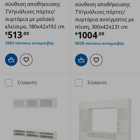
σύνθεση αποθήκευσης
σύνθεση αποθήκευσης
TV/γυάλινες πόρτες/
TV/γυάλινες πόρτες/
συρτάρια με μαλακό
συρτάρια ανοίγματος με
κλείσιμο, 180x42x192 cm
πίεση, 300x42x231 cm
Τρέχουσα τιμή
€ 513,00
513
Τρέχουσα τιμ
1004
€
,
00
€
,
00
2565 πόντους ανταμοιβής
5020 πόντους ανταμοιβής
Προσθήκη στο καλάθι
Προσθήκη στα αγαπημένα
Προσθήκη στο καλάθι
Προσθήκη στα αγαπημ
Σύγκριση
Σύγκριση