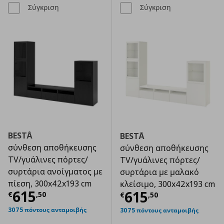
Σύγκριση
Σύγκριση
BESTÅ
BESTÅ
σύνθεση αποθήκευσης
σύνθεση αποθήκευσης
TV/γυάλινες πόρτες/
TV/γυάλινες πόρτες/
συρτάρια ανοίγματος με
συρτάρια με μαλακό
πίεση, 300x42x193 cm
κλείσιμο, 300x42x193 cm
Τρέχουσα τιμή
€ 615,50
615
Τρέχουσα τιμ
615
€
,
50
€
,
50
3075 πόντους ανταμοιβής
3075 πόντους ανταμοιβής