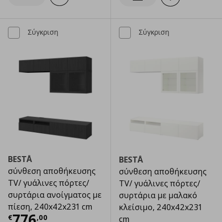
Ενημέρωση διαθεσιμότητας
Σύγκριση
Σύγκριση
BESTÅ
BESTÅ
σύνθεση αποθήκευσης
σύνθεση αποθήκευσης
TV/ γυάλινες πόρτες/
TV/ γυάλινες πόρτες/
συρτάρια ανοίγματος με
συρτάρια με μαλακό
πίεση, 240x42x231 cm
κλείσιμο, 240x42x231
Τρέχουσα τιμή
€ 776,00
776
€
,
00
cm