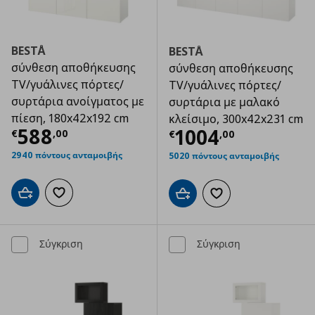
BESTÅ
BESTÅ
σύνθεση αποθήκευσης
σύνθεση αποθήκευσης
TV/γυάλινες πόρτες/
TV/γυάλινες πόρτες/
συρτάρια ανοίγματος με
συρτάρια με μαλακό
πίεση, 180x42x192 cm
κλείσιμο, 300x42x231 cm
Τρέχουσα τιμή
€ 588,00
588
Τρέχουσα τιμ
1004
€
,
00
€
,
00
2940 πόντους ανταμοιβής
5020 πόντους ανταμοιβής
Προσθήκη στο καλάθι
Προσθήκη στα αγαπημένα
Προσθήκη στο καλάθι
Προσθήκη στα αγαπημ
Σύγκριση
Σύγκριση