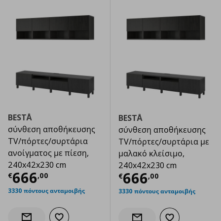
BESTÅ
BESTÅ
σύνθεση αποθήκευσης
σύνθεση αποθήκευσης
TV/πόρτες/συρτάρια
TV/πόρτες/συρτάρια με
ανοίγματος με πίεση,
μαλακό κλείσιμο,
240x42x230 cm
240x42x230 cm
Τρέχουσα τιμή
€ 666,00
666
Τρέχουσα τιμ
666
€
,
00
€
,
00
3330 πόντους ανταμοιβής
3330 πόντους ανταμοιβής
Προσθήκη στα αγαπημένα
Ενημέρωση διαθεσιμότητας
Προσθήκη στα α