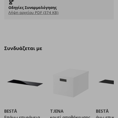
Οδηγίες Συναρμολόγησης
Λήψη αρχείου PDF (374 KB)
Συνδυάζεται με
BESTÅ
TJENA
BESTÅ
Επάνω επιφάνεια
κουτί αποθήκευσης
άνω επικά