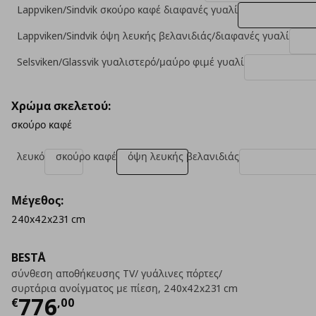
Lappviken/Sindvik σκούρο καφέ διαφανές γυαλί
Lappviken/Sindvik όψη λευκής βελανιδιάς/διαφανές γυαλί
Selsviken/Glassvik γυαλιστερό/μαύρο φιμέ γυαλί
Χρώμα σκελετού:
σκούρο καφέ
λευκό
σκούρο καφέ
όψη λευκής βελανιδιάς
Μέγεθος:
240x42x231 cm
BESTÅ
σύνθεση αποθήκευσης TV/ γυάλινες πόρτες/
συρτάρια ανοίγματος με πίεση, 240x42x231 cm
Τρέχουσα τιμή
€ 776,00
776
€
,
00