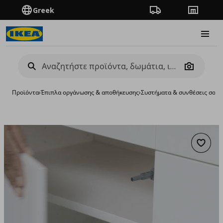
Greek
Πορεία παραγγελίας
Καταστή
Burge
Camera
Προϊόντα
›
Έπιπλα οργάνωσης & αποθήκευσης
›
Συστήματα & συνθέσεις σαλο
Προσθή