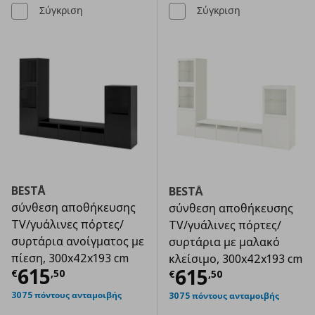
Σύγκριση
Σύγκριση
BESTÅ
BESTÅ
σύνθεση αποθήκευσης
σύνθεση αποθήκευσης
TV/γυάλινες πόρτες/
TV/γυάλινες πόρτες/
συρτάρια ανοίγματος με
συρτάρια με μαλακό
πίεση, 300x42x193 cm
κλείσιμο, 300x42x193 cm
Τρέχουσα τιμή
€ 615,50
615
Τρέχουσα τιμ
615
€
,
50
€
,
50
3075 πόντους ανταμοιβής
3075 πόντους ανταμοιβής