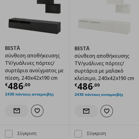
BESTÅ
BESTÅ
σύνθεση αποθήκευσης
σύνθεση αποθήκευσης
TV/γυάλινες πόρτες/
TV/γυάλινες πόρτες/
συρτάρια ανοίγματος με
συρτάρια με μαλακό
πίεση, 240x42x190 cm
κλείσιμο, 240x42x190 cm
Τρέχουσα τιμή
€ 486,00
486
Τρέχουσα τιμ
486
€
,
00
€
,
00
2430 πόντους ανταμοιβής
2430 πόντους ανταμοιβής
Προσθήκη στα αγαπημένα
Ενημέρωση διαθεσιμότητας
Προσθήκη στα α
Ενημέρωση διαθεσιμότητας
Σύγκριση
Σύγκριση