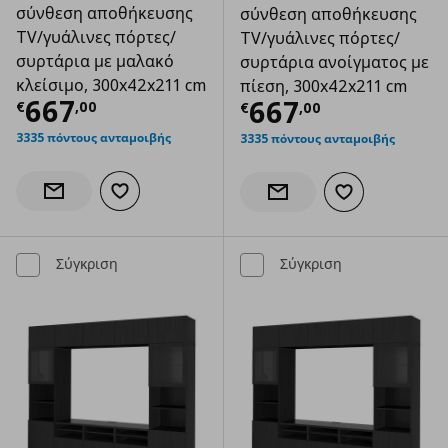
σύνθεση αποθήκευσης
σύνθεση αποθήκευσης
TV/γυάλινες πόρτες/
TV/γυάλινες πόρτες/
συρτάρια με μαλακό
συρτάρια ανοίγματος με
κλείσιμο, 300x42x211 cm
πίεση, 300x42x211 cm
Τρέχουσα τιμή
€ 667,00
667
Τρέχουσα τιμ
667
€
,
00
€
,
00
3335 πόντους ανταμοιβής
3335 πόντους ανταμοιβής
Προσθήκη στα αγαπημένα
Ενημέρωση διαθεσιμότητας
Προσθήκη στα α
Ενημέρωση διαθεσιμότητας
Σύγκριση
Σύγκριση