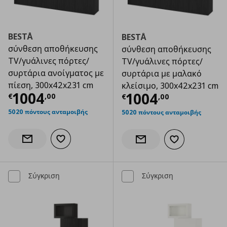
BESTÅ
BESTÅ
σύνθεση αποθήκευσης
σύνθεση αποθήκευσης
TV/γυάλινες πόρτες/
TV/γυάλινες πόρτες/
συρτάρια ανοίγματος με
συρτάρια με μαλακό
πίεση, 300x42x231 cm
κλείσιμο, 300x42x231 cm
Τρέχουσα τιμή
€ 1004,00
1004
Τρέχουσα τιμ
1004
€
,
00
€
,
00
5020 πόντους ανταμοιβής
5020 πόντους ανταμοιβής
Προσθήκη στα αγαπημένα
Ενημέρωση διαθεσιμότητας
Προσθήκη στα α
Ενημέρωση διαθεσιμότητας
Σύγκριση
Σύγκριση