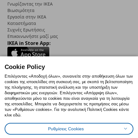
Γνωρίζοντας την IKEA
Βιωσιμότητα
Εργασία στην IKEA
Καταστήματα
Συχνές Ερωτήσεις
Επικοινωνήστε μαζί μας
IKEA in Store App:
Cookie Policy
Follow us:
Επιλέγοντας «Αποδοχή όλων», συναινείτε στην αποθήκευση όλων των
cookies της ιστοσελίδας στη συσκευή σας, με σκοπό τη βελτιστοποίηση
Facebook
Instagram
TikTok
Youtube
Pinterest
Twitter
της πλοήγησης, τη στατιστική ανάλυση και την υποστήριξη των
διαφημιστικών μας ενεργειών. Επιλέγοντας «Απόρριψη όλων»,
αποθηκεύονται μόνο τα cookies που είναι αναγκαία για τη λειτουργία
της ιστοσελίδας. Μπορείτε να διαχειριστείτε τις προτιμήσεις σας μέσω
των «Ρυθμίσεων cookies». Για την αναλυτική Πολιτική Cookies κάντε
κλικ εδώ.
Πολιτική Cookies
Δήλωση ψηφιακής προσβασιμότητας
Ρυθμίσεις Cookies
Ρυθμίσεις cookies
Όροι Χρήσης
Γενική Πολιτική Προσωπικών Δεδομένων