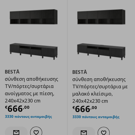
BESTÅ
BESTÅ
σύνθεση αποθήκευσης
σύνθεση αποθήκευσης
TV/πόρτες/συρτάρια
TV/πόρτες/συρτάρια με
ανοίγματος με πίεση,
μαλακό κλείσιμο,
240x42x230 cm
240x42x230 cm
Τρέχουσα τιμή
€ 666,00
666
Τρέχουσα τιμ
666
€
,
00
€
,
00
3330 πόντους ανταμοιβής
3330 πόντους ανταμοιβής
Προσθήκη στα αγαπημένα
Ενημέρωση διαθεσιμότητας
Προσθήκη στα α