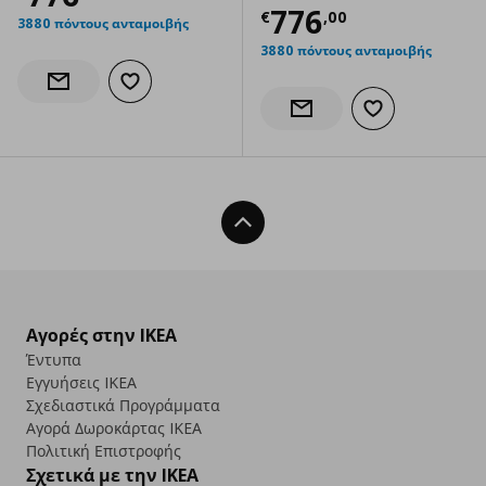
Τρέχουσα τιμ
776
€
,
00
3880 πόντους ανταμοιβής
3880 πόντους ανταμοιβής
Προσθήκη στα αγαπημένα
Ενημέρωση διαθεσιμότητας
Προσθήκη στα α
Ενημέρωση διαθεσιμότητας
Back To Top
Αγορές στην IKEA
Έντυπα
Εγγυήσεις IKEA
Σχεδιαστικά Προγράμματα
Αγορά Δωρoκάρτας IKEA
Πολιτική Επιστροφής
Σχετικά με την IKEA