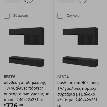
Ενημέρωση διαθεσιμότητας
Σύγκριση
Σύγκριση
BESTÅ
BESTÅ
σύνθεση αποθήκευσης
σύνθεση αποθήκευσης
TV/ γυάλινες πόρτες/
TV/ γυάλινες πόρτες/
συρτάρια ανοίγματος με
συρτάρια με μαλακό
πίεση, 240x42x231 cm
κλείσιμο, 240x42x231
Τρέχουσα τιμή
€ 776,00
776
€
,
00
cm