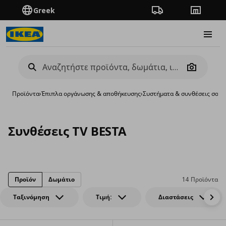
Greek
Πορεία παραγγελίας
Καταστή
Burge
Camera
Προϊόντα
›
Έπιπλα οργάνωσης & αποθήκευσης
›
Συστήματα & συνθέσεις σαλο
Συνθέσεις TV BESTA
Προϊόν
Δωμάτιο
14 Προϊόντα
Ταξινόμηση
Τιμή:
Διαστάσεις