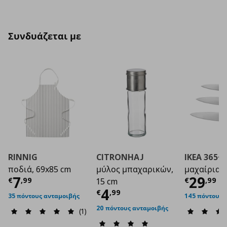
Συνδυάζεται με
RINNIG
CITRONHAJ
IKEA 365+
ποδιά, 69x85 cm
μύλος μπαχαρικών,
μαχαίρια, σ
Τρέχουσα τιμή
€ 7,99
Τρέχο
7
29
€
,
99
€
,
99
15 cm
Τρέχουσα τιμή
€ 4
4
€
,
99
35 πόντους ανταμοιβής
145 πόντους 
20 πόντους ανταμοιβής
(1)