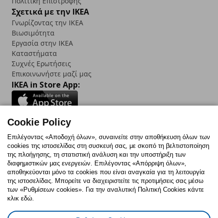
Πολιτική Επιστροφής
Σχετικά με την IKEA
Γνωρίζοντας την IKEA
Βιωσιμότητα
Εργασία στην IKEA
Καταστήματα
Συχνές Ερωτήσεις
Επικοινωνήστε μαζί μας
IKEA in Store App:
Cookie Policy
Follow us:
Επιλέγοντας «Αποδοχή όλων», συναινείτε στην αποθήκευση όλων των
cookies της ιστοσελίδας στη συσκευή σας, με σκοπό τη βελτιστοποίηση
Facebook
Instagram
TikTok
Youtube
Pinterest
Twitter
της πλοήγησης, τη στατιστική ανάλυση και την υποστήριξη των
διαφημιστικών μας ενεργειών. Επιλέγοντας «Απόρριψη όλων»,
αποθηκεύονται μόνο τα cookies που είναι αναγκαία για τη λειτουργία
της ιστοσελίδας. Μπορείτε να διαχειριστείτε τις προτιμήσεις σας μέσω
των «Ρυθμίσεων cookies». Για την αναλυτική Πολιτική Cookies κάντε
κλικ εδώ.
Πολιτική Cookies
Δήλωση ψηφιακής προσβασιμότητας