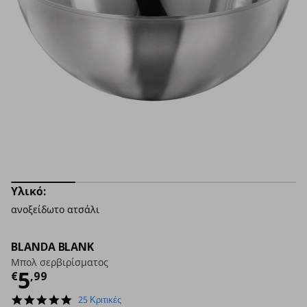
Υλικό:
ανοξείδωτο ατσάλι
BLANDA BLANK
Μπολ σερβιρίσματος
Τρέχουσα τιμή
€ 5,99
5
€
,
99
5.0
25 Κριτικές