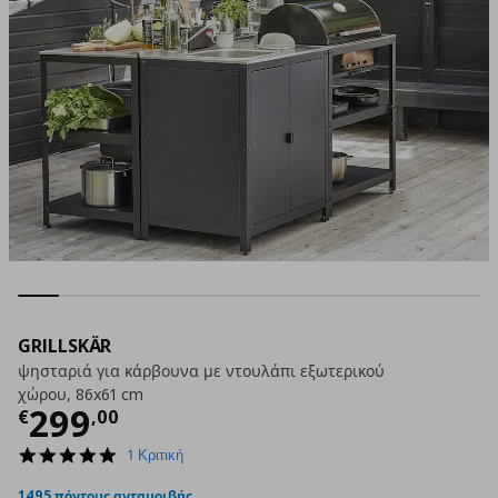
GRILLSKÄR
ψησταριά για κάρβουνα με ντουλάπι εξωτερικού
χώρου, 86x61 cm
Τρέχουσα τιμή
€ 299,00
299
€
,
00
5.0
1 Κριτική
star
rating
1495 πόντους ανταμοιβής