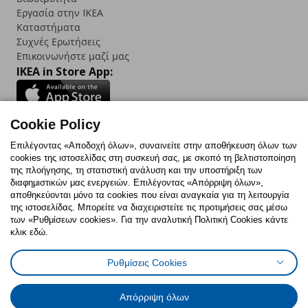
Εργασία στην IKEA
Καταστήματα
Συχνές Ερωτήσεις
Επικοινωνήστε μαζί μας
IKEA in Store App:
Cookie Policy
Follow us:
Επιλέγοντας «Αποδοχή όλων», συναινείτε στην αποθήκευση όλων των
cookies της ιστοσελίδας στη συσκευή σας, με σκοπό τη βελτιστοποίηση
Facebook
Instagram
TikTok
Youtube
Pinterest
Twitter
της πλοήγησης, τη στατιστική ανάλυση και την υποστήριξη των
διαφημιστικών μας ενεργειών. Επιλέγοντας «Απόρριψη όλων»,
αποθηκεύονται μόνο τα cookies που είναι αναγκαία για τη λειτουργία
της ιστοσελίδας. Μπορείτε να διαχειριστείτε τις προτιμήσεις σας μέσω
των «Ρυθμίσεων cookies». Για την αναλυτική Πολιτική Cookies κάντε
κλικ εδώ.
Πολιτική Cookies
Δήλωση ψηφιακής προσβασιμότητας
Ρυθμίσεις Cookies
Ρυθμίσεις cookies
Όροι Χρήσης
Γενική Πολιτική Προσωπικών Δεδομένων
Πολιτική Προσωπικών Δεδομένων για ΙΚΕΑ.gr
Απόρριψη όλων
Κώδικας Καταναλωτικής Δεοντολογίας