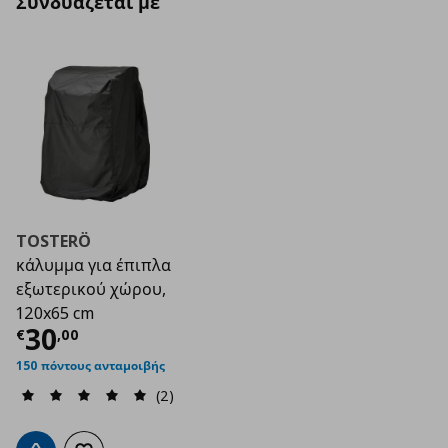
Συνδυάζεται με
TOSTERÖ
κάλυμμα για έπιπλα
εξωτερικού χώρου,
120x65 cm
Τρέχουσα τιμή
€ 30,00
30
€
,
00
150 πόντους ανταμοιβής
(2)