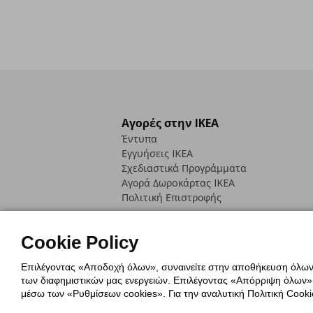
Αγορές στην IKEA
Έντυπα
Εγγυήσεις IKEA
Σχεδιαστικά Προγράμματα
Αγορά Δωρoκάρτας IKEA
Πολιτική Επιστροφής
Cookie Policy
Επιλέγοντας «Αποδοχή όλων», συναινείτε στην αποθήκευση όλων τ
των διαφημιστικών μας ενεργειών. Επιλέγοντας «Απόρριψη όλων», α
Πολιτική Cookies
Δήλωση ψηφιακή
μέσω των «Ρυθμίσεων cookies». Για την αναλυτική Πολιτική Cookie
Πολιτική Προσωπικών Δεδομένων γ