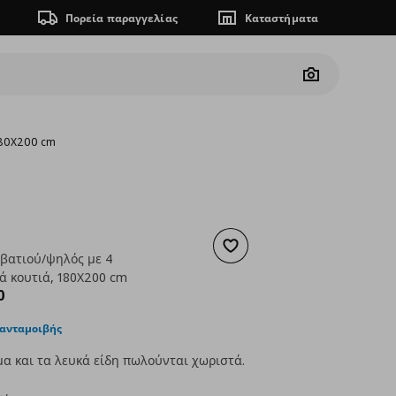
Πορεία παραγγελίας
Καταστήματα
Camera
 180X200 cm
Προσθήκη στα αγαπημένα
εβατιού/ψηλός με 4
ά κουτιά, 180X200 cm
ουσα τιμή
€ 449,00
0
 ανταμοιβής
α και τα λευκά είδη πωλούνται χωριστά.