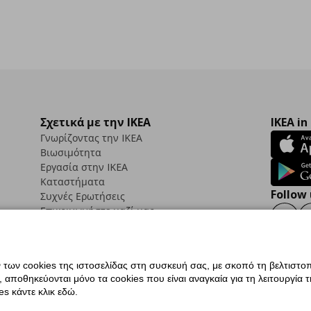
Σχετικά με την IKEA
IKEA in
Γνωρίζοντας την IKEA
Βιωσιμότητα
Εργασία στην IKEA
Καταστήματα
Follow 
Συχνές Ερωτήσεις
Επικοινωνήστε μαζί μας
Faceb
ων cookies της ιστοσελίδας στη συσκευή σας, με σκοπό τη βελτιστοπ
ποθηκεύονται μόνο τα cookies που είναι αναγκαία για τη λειτουργία της
ς προσβασιμότητας
Ρυθμίσεις cookies
Όροι Χρήσης
Γενική Πολιτική Προσωπικώ
s κάντε κλικ εδώ.
ια ΙΚΕΑ.gr
Κώδικας Καταναλωτικής Δεοντολογίας