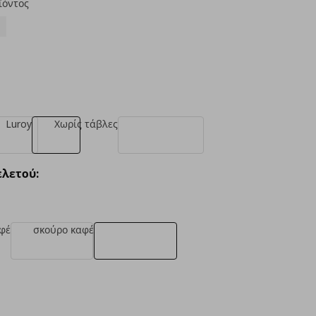
ϊόντος
Luroy
Χωρίς τάβλες
λετού:
φέ
σκούρο καφέ