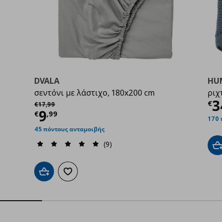
DVALA
HU
σεντόνι με λάστιχο, 180x200 cm
ριχ
99
Τ
3
Αρχική τιμή
€ 17,99
€
€
17
,
99
Τρέχουσα τιμή
€ 9,99
9
€
,
99
170 
45 πόντους ανταμοιβής
(9)
Π
Προσθήκη στο καλάθι
Προσθήκη στα αγαπημένα