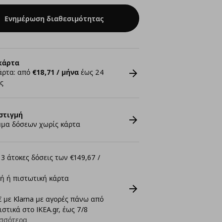
Ενημέρωση διαθεσιμότητας
κάρτα
άρτα: από
€18,71 / μήνα
έως 24
ς
στιγμή
μα δόσεων χωρίς κάρτα
3 άτοκες δόσεις των €149,67 /
ή ή πιστωτική κάρτα
 με Klarna με αγορές πάνω από
στικά στο IKEA.gr, έως 7/8
σσότερα