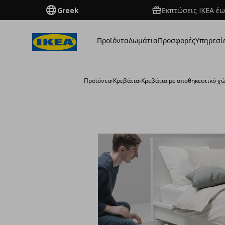
Greek
Εκπτώσεις IKEA έω
Προϊόντα
Δωμάτια
Προσφορές
Υπηρεσί
Προϊόντα
›
Κρεβάτια
›
Κρεβάτια με αποθηκευτικό χ