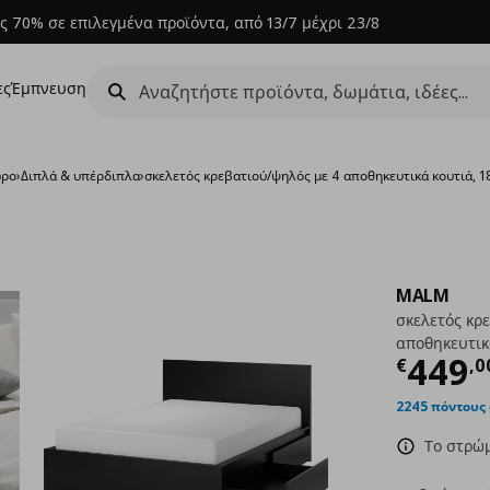
ς 70% σε επιλεγμένα προϊόντα, από 13/7 μέχρι 23/8
ες
Έμπνευση
ώρο
›
Διπλά & υπέρδιπλα
›
σκελετός κρεβατιού/ψηλός με 4 αποθηκευτικά κουτιά,
MALM
σκελετός κρ
αποθηκευτικ
Τρέχ
449
€
,
0
2245 πόντους
Το στρώμ