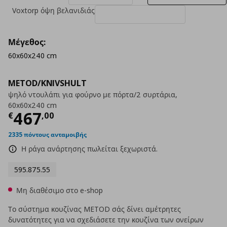
Voxtorp όψη βελανιδιάς
Μέγεθος:
60x60x240 cm
METOD/KNIVSHULT
ψηλό ντουλάπι για φούρνο με πόρτα/2 συρτάρια,
60x60x240 cm
Τρέχουσα τιμή
€ 467,00
467
€
,
00
2335 πόντους ανταμοιβής
Η ράγα ανάρτησης πωλείται ξεχωριστά.
595.875.55
Μη διαθέσιμο στο e-shop
Το σύστημα κουζίνας METOD σάς δίνει αμέτρητες
δυνατότητες για να σχεδιάσετε την κουζίνα των ονείρων