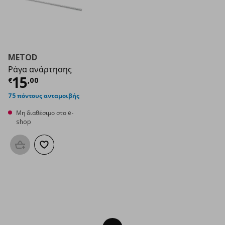
METOD
Ράγα ανάρτησης
Τρέχουσα τιμή
€ 15,00
15
€
,
00
75 πόντους ανταμοιβής
Μη διαθέσιμο στο e-
shop
Προσθήκη στο καλάθι
Προσθήκη στα αγαπημένα