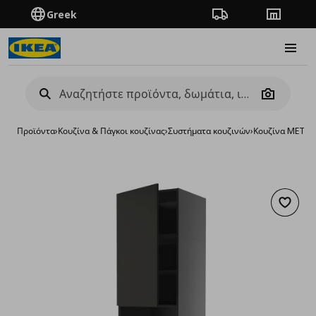
Greek
Πορεία παραγγελίας
Καταστή
Burge
Camera
Προϊόντα
›
Κουζίνα & Πάγκοι κουζίνας
›
Συστήματα κουζινών
›
Κουζίνα METO
Προσθή