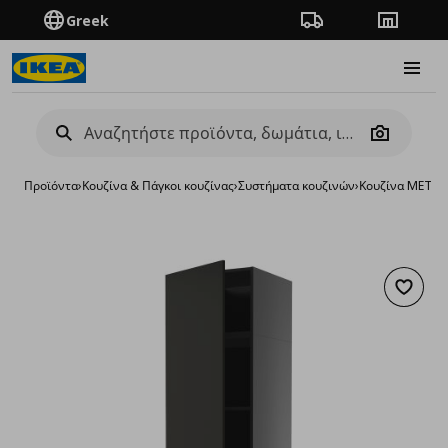
Greek
Πορεία παραγγελίας
Καταστή
Burge
Camera
Προϊόντα
›
Κουζίνα & Πάγκοι κουζίνας
›
Συστήματα κουζινών
›
Κουζίνα METO
Προσθή