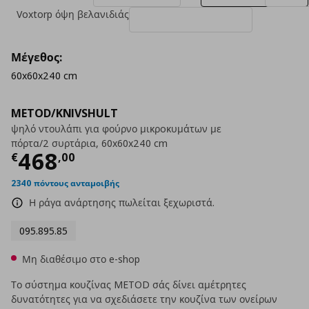
Voxtorp όψη βελανιδιάς
Μέγεθος:
60x60x240 cm
METOD/KNIVSHULT
ψηλό ντουλάπι για φούρνο μικρoκυμάτων με
πόρτα/2 συρτάρια, 60x60x240 cm
Τρέχουσα τιμή
€ 468,00
468
€
,
00
2340 πόντους ανταμοιβής
Η ράγα ανάρτησης πωλείται ξεχωριστά.
095.895.85
Μη διαθέσιμο στο e-shop
Το σύστημα κουζίνας METOD σάς δίνει αμέτρητες
δυνατότητες για να σχεδιάσετε την κουζίνα των ονείρων