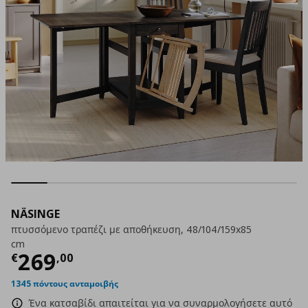
NÄSINGE
πτυσσόμενο τραπέζι με αποθήκευση, 48/104/159x85
cm
Τρέχουσα τιμή
€ 269,00
269
€
,
00
1345 πόντους ανταμοιβής
Ένα κατσαβίδι απαιτείται για να συναρμολογήσετε αυτό