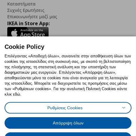
Καταστήματα
Συχνές Ερωτήσεις
Επικοινωνήστε μαζί μας
IKEA in Store App:
Cookie Policy
Follow us:
Επιλέγοντας «Αποδοχή όλων», συναινείτε στην αποθήκευση όλων των
cookies της ιστοσελίδας στη συσκευή σας, με σκοπό τη βελτιστοποίηση
Facebook
Instagram
TikTok
Youtube
Pinterest
Twitter
της πλοήγησης, τη στατιστική ανάλυση και την υποστήριξη των
διαφημιστικών μας ενεργειών. Επιλέγοντας «Απόρριψη όλων»,
αποθηκεύονται μόνο τα cookies που είναι αναγκαία για τη λειτουργία
της ιστοσελίδας. Μπορείτε να διαχειριστείτε τις προτιμήσεις σας μέσω
των «Ρυθμίσεων cookies». Για την αναλυτική Πολιτική Cookies κάντε
κλικ εδώ.
Πολιτική Cookies
Δήλωση ψηφιακής προσβασιμότητας
Ρυθμίσεις Cookies
Ρυθμίσεις cookies
Όροι Χρήσης
Γενική Πολιτική Προσωπικών Δεδομένων
Πολιτική Προσωπικών Δεδομένων για ΙΚΕΑ.gr
Απόρριψη όλων
Κώδικας Καταναλωτικής Δεοντολογίας