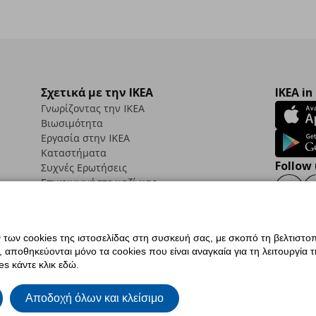
Σχετικά με την IKEA
IKEA in
Γνωρίζοντας την IKEA
Βιωσιμότητα
Εργασία στην IKEA
Καταστήματα
Follow 
Συχνές Ερωτήσεις
Επικοινωνήστε μαζί μας
Faceb
ων cookies της ιστοσελίδας στη συσκευή σας, με σκοπό τη βελτιστοπ
ποθηκεύονται μόνο τα cookies που είναι αναγκαία για τη λειτουργία της
ς προσβασιμότητας
Ρυθμίσεις cookies
Όροι Χρήσης
Γενική Πολιτική Προσωπικώ
s κάντε κλικ εδώ.
ια ΙΚΕΑ.gr
Κώδικας Καταναλωτικής Δεοντολογίας
Αποδοχή όλων και κλείσιμο