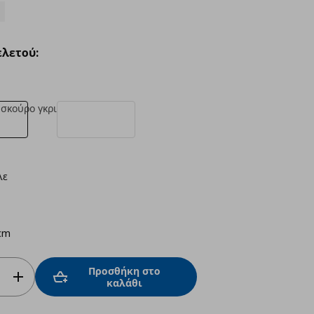
λετού:
σκούρο γκρι
λε
cm
Προσθήκη στο
καλάθι