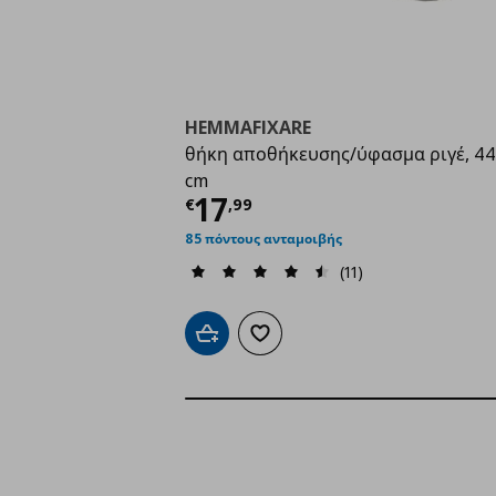
HEMMAFIXARE
θήκη αποθήκευσης/ύφασμα ριγέ, 44
cm
Τρέχουσα τιμή
€ 17,
17
€
,
99
85 πόντους ανταμοιβής
(11)
Προσθήκη στο καλάθι
Προσθήκη στα αγαπημένα