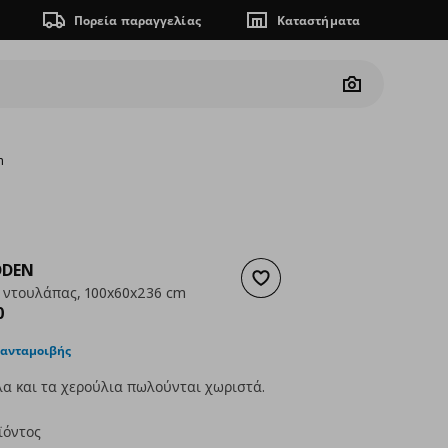
Πορεία παραγγελίας
Καταστήματα
Camera
m
DDEN
Προσθήκη στα αγαπημένα
ντουλάπας, 100x60x236 cm
ουσα τιμή
€ 434,00
0
 ανταμοιβής
α και τα χερούλια πωλούνται χωριστά.
ϊόντος