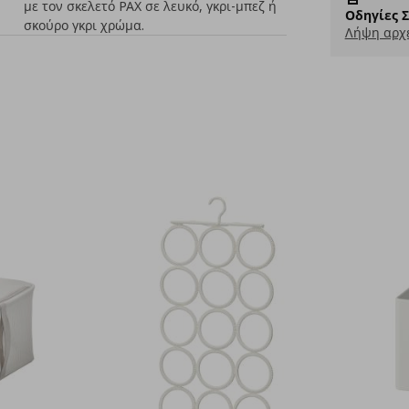
με τον σκελετό PAX σε λευκό, γκρι-μπεζ ή
Οδηγίες 
σκούρο γκρι χρώμα.
Λήψη αρχε