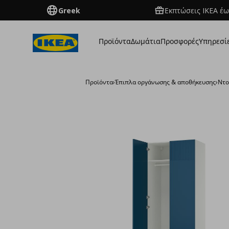
Greek
Εκπτώσεις IKEA έω
Προϊόντα
Δωμάτια
Προσφορές
Υπηρεσί
Προϊόντα
›
Έπιπλα οργάνωσης & αποθήκευσης
›
Ντο