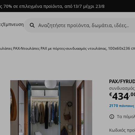
ς 70% σε επιλεγμένα προϊόντα, από 13/7 μέχρι 23/8
ες
Έμπνευση
υλάπες PAX
›
Ντουλάπες PAX με πόρτες
›
συνδυασμός ντουλάπας, 100x60x236 c
PAX/FYRU
συνδυασμός 
Τρέχ
434
€
,
0
2170 πόντους
Τα πόμολ
Κωδικός προ