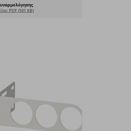
Συναρμολόγησης
ίου PDF (501 KB)