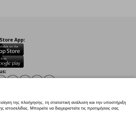
 Store App:
us:
ook
Instagram
TikTok
Youtube
Pinterest
Twitter
οίηση της πλοήγησης, τη στατιστική ανάλυση και την υποστήριξη
 ιστοσελίδας. Μπορείτε να διαχειριστείτε τις προτιμήσεις σας
ν Δεδομένων