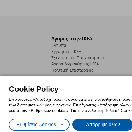
Αγορές στην IKEA
Έντυπα
Εγγυήσεις IKEA
Σχεδιαστικά Προγράμματα
Αγορά Δωρoκάρτας IKEA
Πολιτική Επιστροφής
Cookie Policy
Επιλέγοντας «Αποδοχή όλων», συναινείτε στην αποθήκευση όλων τ
των διαφημιστικών μας ενεργειών. Επιλέγοντας «Απόρριψη όλων», α
Πολιτική Cookies
Δήλωση ψηφιακή
μέσω των «Ρυθμίσεων cookies». Για την αναλυτική Πολιτική Cookie
Πολιτική Προσωπικών Δεδομένων γ
Ρυθμίσεις Cookies
Απόρριψη όλων