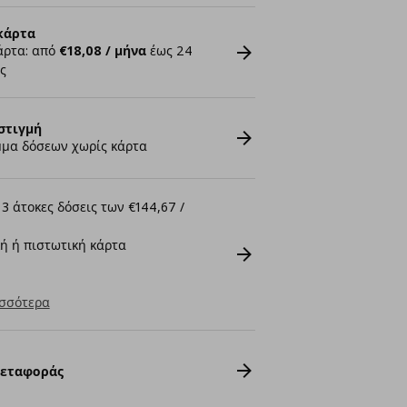
κάρτα
άρτα: από
€18,08 / μήνα
έως 24
ς
στιγμή
μα δόσεων χωρίς κάρτα
3 άτοκες δόσεις των €144,67 /
ή ή πιστωτική κάρτα
σσότερα
Μεταφοράς