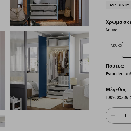
495.816.05
Χρώμα σκε
λευκό
λευκό
Πόρτες:
Fyrudden μπ
Μέγεθος:
100x60x236 