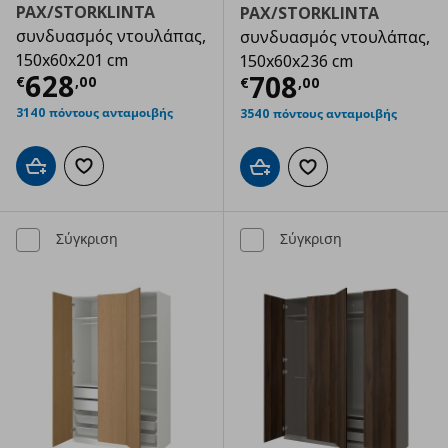
PAX/STORKLINTA
PAX/STORKLINTA
συνδυασμός ντουλάπας,
συνδυασμός ντουλάπας,
150x60x201 cm
150x60x236 cm
Τρέχουσα τιμή
€ 628,00
628
Τρέχουσα τιμ
708
€
,
00
€
,
00
3140 πόντους ανταμοιβής
3540 πόντους ανταμοιβής
Προσθήκη στο καλάθι
Προσθήκη στα αγαπημένα
Προσθήκη στο καλάθι
Προσθήκη στα αγαπημ
Σύγκριση
Σύγκριση