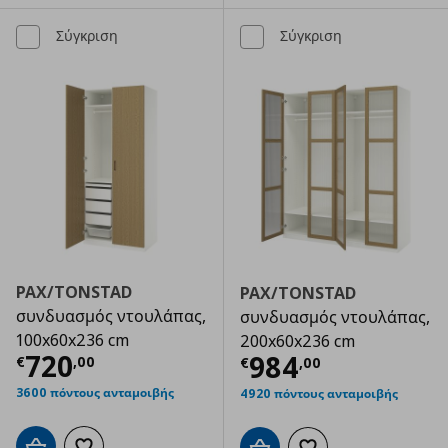
Σύγκριση
Σύγκριση
PAX/TONSTAD
PAX/TONSTAD
συνδυασμός ντουλάπας,
συνδυασμός ντουλάπας,
100x60x236 cm
200x60x236 cm
Τρέχουσα τιμή
€ 720,00
720
Τρέχουσα τιμ
984
€
,
00
€
,
00
3600 πόντους ανταμοιβής
4920 πόντους ανταμοιβής