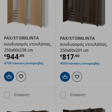
PAX/STORKLINTA
PAX/STORKLINTA
συνδυασμός ντουλάπας,
συνδυασμός ντουλάπας,
250x60x236 cm
250x60x201 cm
Τρέχουσα τιμή
€ 944,00
944
Τρέχουσα τιμ
817
€
,
00
€
,
00
4720 πόντους ανταμοιβής
4085 πόντους ανταμοιβής
Προσθήκη στο καλάθι
Προσθήκη στα αγαπημένα
Προσθήκη στο καλάθι
Προσθήκη στα αγαπημ
Σύγκριση
Σύγκριση