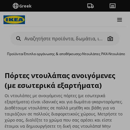
Greek
Πορεία παραγγελίας
Καταστή
Burge
Camera
Προϊόντα
›
Έπιπλα οργάνωσης & αποθήκευσης
›
Ντουλάπες PAX
›
Ντουλάπες P
Πόρτες ντουλάπας ανοιγόμενες
(με εσωτερικά εξαρτήματα)
Οι ντουλάπες με ανοιγόμενες πόρτες (με εσωτερικά
εξαρτήματα) είναι ιδανικές και για δωμάτια-γκαρνταρόμπες.
Διαθέτουμε ντουλάπες σε πολλά μεγέθη και βάθη για να
ταιριάζουν σε πολλούς διαφορετικούς χώρους. Μετρήστε το
χώρο σας, διαλέξτε το χρώμα που σας αρέσει και είστε
έτοιμοι να δημιουργήσετε τη δική σας ντουλάπα! Μην