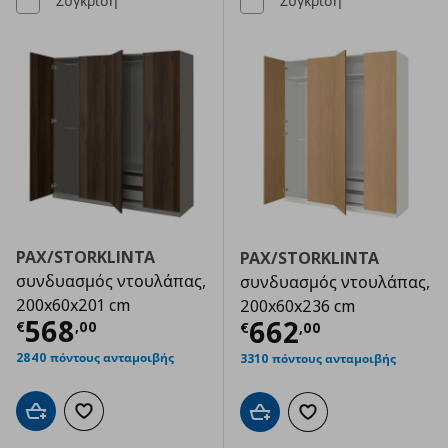
Σύγκριση
Σύγκριση
PAX/STORKLINTA
PAX/STORKLINTA
συνδυασμός ντουλάπας,
συνδυασμός ντουλάπας,
200x60x201 cm
200x60x236 cm
Τρέχουσα τιμή
€ 568,00
568
Τρέχουσα τιμ
662
€
,
00
€
,
00
2840 πόντους ανταμοιβής
3310 πόντους ανταμοιβής
Προσθήκη στο καλάθι
Προσθήκη στα αγαπημένα
Προσθήκη στο καλάθι
Προσθήκη στα αγαπημ