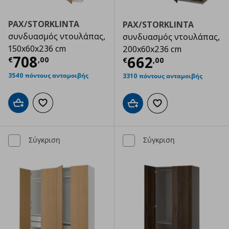
PAX/STORKLINTA
PAX/STORKLINTA
συνδυασμός ντουλάπας,
συνδυασμός ντουλάπας,
150x60x236 cm
200x60x236 cm
Τρέχουσα τιμή
€ 708,00
708
Τρέχουσα τιμ
662
€
,
00
€
,
00
3540 πόντους ανταμοιβής
3310 πόντους ανταμοιβής
Προσθήκη στο καλάθι
Προσθήκη στα αγαπημένα
Προσθήκη στο καλάθι
Προσθήκη στα αγαπημ
Σύγκριση
Σύγκριση