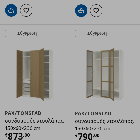
Προσθήκη στο καλάθι
Προσθήκη στα αγαπημένα
Προσθήκη στο καλάθι
Προσθήκη στα αγαπημ
Σύγκριση
Σύγκριση
PAX/TONSTAD
PAX/TONSTAD
συνδυασμός ντουλάπας,
συνδυασμός ντουλάπας,
150x60x236 cm
150x60x236 cm
Τρέχουσα τιμή
€ 873,00
873
Τρέχουσα τιμ
790
€
,
00
€
,
00