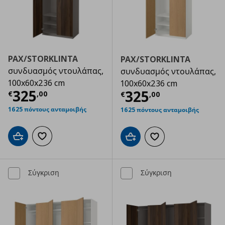
PAX/STORKLINTA
PAX/STORKLINTA
συνδυασμός ντουλάπας,
συνδυασμός ντουλάπας,
100x60x236 cm
100x60x236 cm
Τρέχουσα τιμή
€ 325,00
325
Τρέχουσα τιμ
325
€
,
00
€
,
00
1625 πόντους ανταμοιβής
1625 πόντους ανταμοιβής
Προσθήκη στο καλάθι
Προσθήκη στα αγαπημένα
Προσθήκη στο καλάθι
Προσθήκη στα αγαπημ
Σύγκριση
Σύγκριση