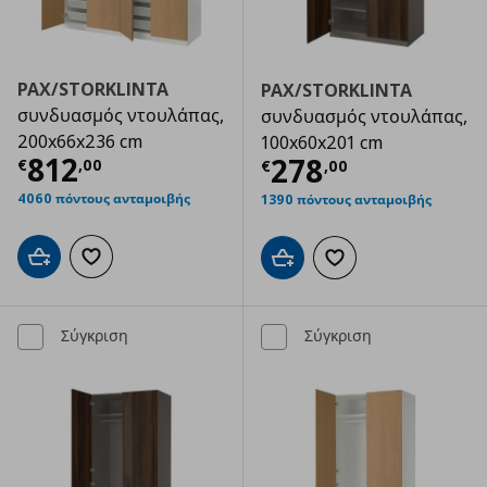
PAX/STORKLINTA
PAX/STORKLINTA
συνδυασμός ντουλάπας,
συνδυασμός ντουλάπας,
200x66x236 cm
100x60x201 cm
Τρέχουσα τιμή
€ 812,00
812
Τρέχουσα τιμ
278
€
,
00
€
,
00
4060 πόντους ανταμοιβής
1390 πόντους ανταμοιβής
Προσθήκη στο καλάθι
Προσθήκη στα αγαπημένα
Προσθήκη στο καλάθι
Προσθήκη στα αγαπημ
Σύγκριση
Σύγκριση