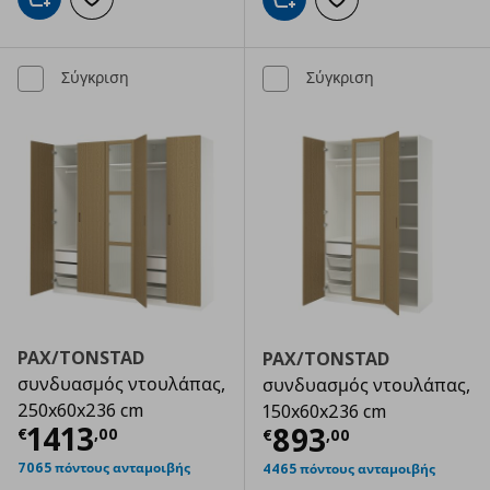
Προσθήκη στο καλάθι
Προσθήκη στα αγαπημένα
Προσθήκη στο καλάθι
Προσθήκη στα αγαπημ
Σύγκριση
Σύγκριση
PAX/TONSTAD
PAX/TONSTAD
συνδυασμός ντουλάπας,
συνδυασμός ντουλάπας,
250x60x236 cm
150x60x236 cm
Τρέχουσα τιμή
€ 1413,00
1413
Τρέχουσα τιμ
893
€
,
00
€
,
00
7065 πόντους ανταμοιβής
4465 πόντους ανταμοιβής