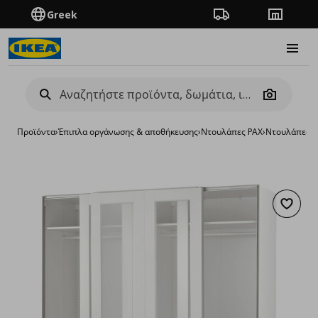
Greek
Πορεία παραγγελίας
Καταστή
Burge
Camera
Προϊόντα
›
Έπιπλα οργάνωσης & αποθήκευσης
›
Ντουλάπες PAX
›
Ντουλάπες P
Προσθή