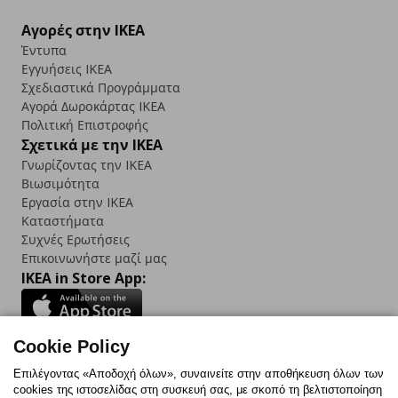
Αγορές στην IKEA
Έντυπα
Εγγυήσεις IKEA
Σχεδιαστικά Προγράμματα
Αγορά Δωρoκάρτας IKEA
Πολιτική Επιστροφής
Σχετικά με την IKEA
Γνωρίζοντας την IKEA
Βιωσιμότητα
Εργασία στην IKEA
Καταστήματα
Συχνές Ερωτήσεις
Επικοινωνήστε μαζί μας
IKEA in Store App:
Cookie Policy
Follow us:
Επιλέγοντας «Αποδοχή όλων», συναινείτε στην αποθήκευση όλων των
cookies της ιστοσελίδας στη συσκευή σας, με σκοπό τη βελτιστοποίηση