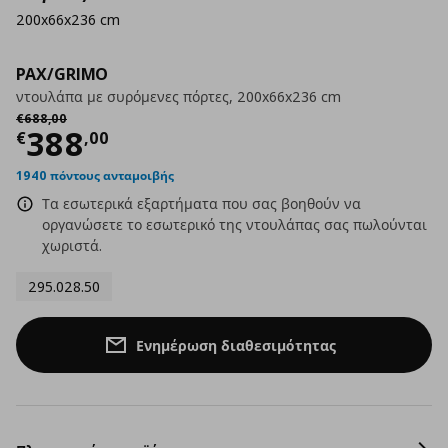
200x66x236 cm
PAX/GRIMO
ντουλάπα με συρόμενες πόρτες, 200x66x236 cm
Αρχική τιμή
€ 688,00
€
688
,
00
Τρέχουσα τιμή
€ 388,00
388
€
,
00
1940 πόντους ανταμοιβής
Τα εσωτερικά εξαρτήματα που σας βοηθούν να
οργανώσετε το εσωτερικό της ντουλάπας σας πωλούνται
χωριστά.
295.028.50
Ενημέρωση διαθεσιμότητας