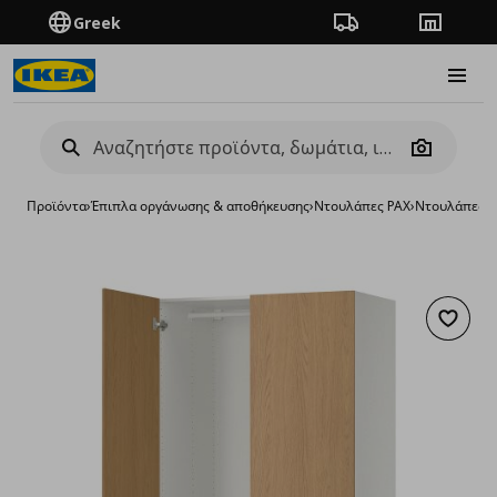
Greek
Πορεία παραγγελίας
Καταστή
Burge
Camera
Προϊόντα
›
Έπιπλα οργάνωσης & αποθήκευσης
›
Ντουλάπες PAX
›
Ντουλάπες P
Προσθή