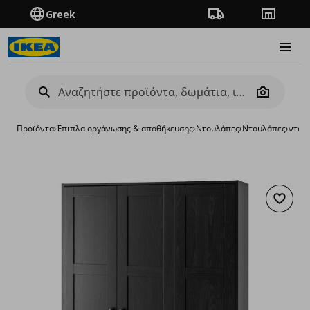
Greek
Πορεία παραγγελίας
Καταστή
Burge
Camera
Προϊόντα
›
Έπιπλα οργάνωσης & αποθήκευσης
›
Ντουλάπες
›
Ντουλάπες
›
ντου
Προσθή