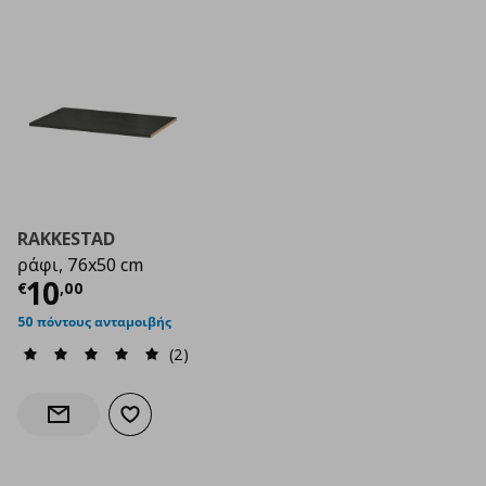
RAKKESTAD
ράφι, 76x50 cm
Τρέχουσα τιμή
€ 10,00
10
€
,
00
50 πόντους ανταμοιβής
(2)
Προσθήκη στα αγαπημένα
Ενημέρωση διαθεσιμότητας