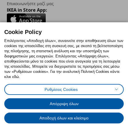
Επικοινωνήστε μαζί μας
IKEA in Store App:
Cookie Policy
Follow us:
Επιλέγοντας «Αποδοχή όλων», συναινείτε στην αποθήκευση όλων των
cookies της ιστοσελίδας στη συσκευή σας, με σκοπό τη βελτιστοποίηση
Facebook
Instagram
TikTok
Youtube
Pinterest
Twitter
της πλοήγησης, τη στατιστική ανάλυση και την υποστήριξη των
διαφημιστικών μας ενεργειών. Επιλέγοντας «Απόρριψη όλων»,
αποθηκεύονται μόνο τα cookies που είναι αναγκαία για τη λειτουργία
της ιστοσελίδας. Μπορείτε να διαχειριστείτε τις προτιμήσεις σας μέσω
των «Ρυθμίσεων cookies». Για την αναλυτική Πολιτική Cookies κάντε
κλικ εδώ.
Πολιτική Cookies
Δήλωση ψηφιακής προσβασιμότητας
Ρυθμίσεις Cookies
Ρυθμίσεις cookies
Όροι Χρήσης
Γενική Πολιτική Προσωπικών Δεδομένων
Πολιτική Προσωπικών Δεδομένων για ΙΚΕΑ.gr
Απόρριψη όλων
Κώδικας Καταναλωτικής Δεοντολογίας
Αποδοχή όλων και κλείσιμο
© Inter-IKEA Systems B.V. 1999 - 2025