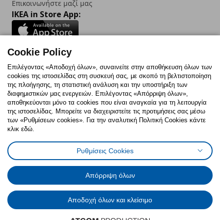
Επικοινωνήστε μαζί μας
IKEA in Store App:
Cookie Policy
Follow us:
Επιλέγοντας «Αποδοχή όλων», συναινείτε στην αποθήκευση όλων των
cookies της ιστοσελίδας στη συσκευή σας, με σκοπό τη βελτιστοποίηση
Facebook
Instagram
TikTok
Youtube
Pinterest
Twitter
της πλοήγησης, τη στατιστική ανάλυση και την υποστήριξη των
διαφημιστικών μας ενεργειών. Επιλέγοντας «Απόρριψη όλων»,
αποθηκεύονται μόνο τα cookies που είναι αναγκαία για τη λειτουργία
της ιστοσελίδας. Μπορείτε να διαχειριστείτε τις προτιμήσεις σας μέσω
των «Ρυθμίσεων cookies». Για την αναλυτική Πολιτική Cookies κάντε
κλικ εδώ.
Πολιτική Cookies
Δήλωση ψηφιακής προσβασιμότητας
Ρυθμίσεις Cookies
Ρυθμίσεις cookies
Όροι Χρήσης
Γενική Πολιτική Προσωπικών Δεδομένων
Πολιτική Προσωπικών Δεδομένων για ΙΚΕΑ.gr
Απόρριψη όλων
Κώδικας Καταναλωτικής Δεοντολογίας
Αποδοχή όλων και κλείσιμο
© Inter-IKEA Systems B.V. 1999 - 2025