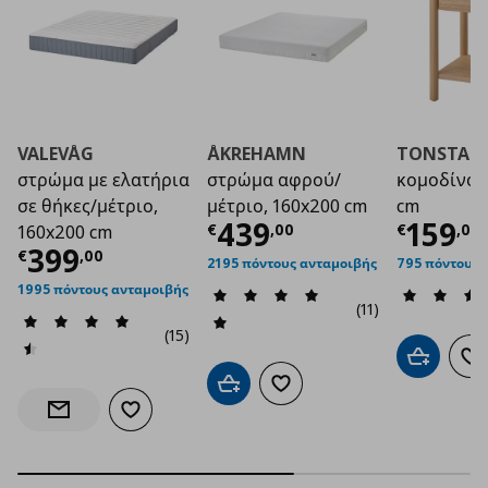
VALEVÅG
ÅKREHAMN
TONSTAD
στρώμα με ελατήρια
στρώμα αφρού/
κομοδίνο,
σε θήκες/μέτριο,
μέτριο, 160x200 cm
cm
Τρέχουσα τιμή
Τρέχο
€ 4
439
159
€
,
00
€
,
00
160x200 cm
Τρέχουσα τιμή
€ 399,00
399
€
,
00
2195 πόντους ανταμοιβής
795 πόντους 
1995 πόντους ανταμοιβής
(11)
(15)
Προσθήκη 
Πρ
Προσθήκη στο καλάθι
Προσθήκη στα αγαπημένα
Προσθήκη στα αγαπημένα
Ενημέρωση διαθεσιμότητας