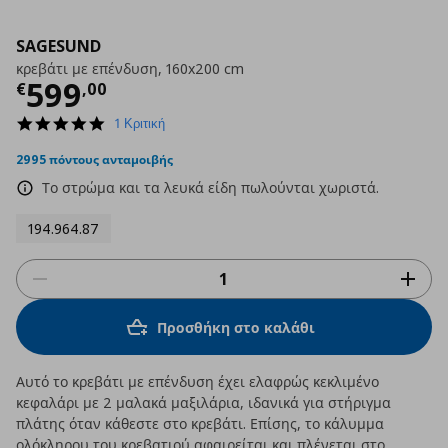
SAGESUND
κρεβάτι με επένδυση, 160x200 cm
Τρέχουσα τιμή
€ 599,00
599
€
,
00
5.0
1 Κριτική
star
rating
2995 πόντους ανταμοιβής
Το στρώμα και τα λευκά είδη πωλούνται χωριστά.
194.964.87
Προσθήκη στο καλάθι
Αυτό το κρεβάτι με επένδυση έχει ελαφρώς κεκλιμένο
κεφαλάρι με 2 μαλακά μαξιλάρια, ιδανικά για στήριγμα
πλάτης όταν κάθεστε στο κρεβάτι. Επίσης, το κάλυμμα
ολόκληρου του κρεβατιού αφαιρείται και πλένεται στο