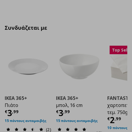
Συνδυάζεται με
Top Selle
IKEA 365+
IKEA 365+
FANTASTI
Πιάτο
μπολ, 16 cm
χαρτοπετσ
Τρέχουσα τιμή
Τρέχουσα τιμή
€ 3,99
€ 3
3
3
€
,
99
€
,
99
τεμ. 750g.
Τρέχο
2
€
,
99
15 πόντους ανταμοιβής
15 πόντους ανταμοιβής
10 πόντους α
(2)