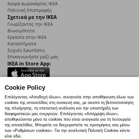
Αγορά Δωρoκάρτας IKEA
Πολιτική Επιστροφής
Σχετικά με την IKEA
Γνωρίζοντας την IKEA
Βιωσιμότητα
Εργασία στην IKEA
Καταστήματα
Συχνές Ερωτήσεις
Επικοινωνήστε μαζί μας
IKEA in Store App:
Cookie Policy
Follow us:
Επιλέγοντας «Αποδοχή όλων», συναινείτε στην αποθήκευση όλων των
cookies της ιστοσελίδας στη συσκευή σας, με σκοπό τη βελτιστοποίηση
Facebook
Instagram
TikTok
Youtube
Pinterest
Twitter
της πλοήγησης, τη στατιστική ανάλυση και την υποστήριξη των
διαφημιστικών μας ενεργειών. Επιλέγοντας «Απόρριψη όλων»,
αποθηκεύονται μόνο τα cookies που είναι αναγκαία για τη λειτουργία
της ιστοσελίδας. Μπορείτε να διαχειριστείτε τις προτιμήσεις σας μέσω
των «Ρυθμίσεων cookies». Για την αναλυτική Πολιτική Cookies κάντε
κλικ εδώ.