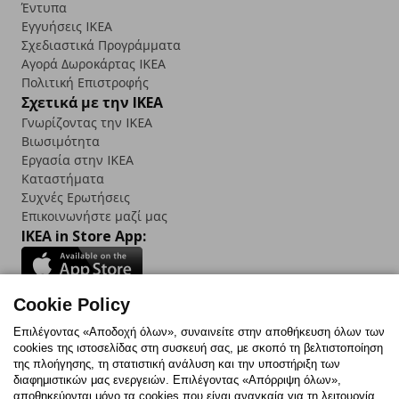
Έντυπα
Εγγυήσεις IKEA
Σχεδιαστικά Προγράμματα
Αγορά Δωρoκάρτας IKEA
Πολιτική Επιστροφής
Σχετικά με την IKEA
Γνωρίζοντας την IKEA
Βιωσιμότητα
Εργασία στην IKEA
Καταστήματα
Συχνές Ερωτήσεις
Επικοινωνήστε μαζί μας
IKEA in Store App:
Cookie Policy
Follow us:
Επιλέγοντας «Αποδοχή όλων», συναινείτε στην αποθήκευση όλων των
cookies της ιστοσελίδας στη συσκευή σας, με σκοπό τη βελτιστοποίηση
Facebook
Instagram
TikTok
Youtube
Pinterest
Twitter
της πλοήγησης, τη στατιστική ανάλυση και την υποστήριξη των
διαφημιστικών μας ενεργειών. Επιλέγοντας «Απόρριψη όλων»,
αποθηκεύονται μόνο τα cookies που είναι αναγκαία για τη λειτουργία