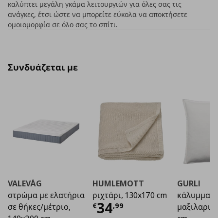
καλύπτει μεγάλη γκάμα λειτουργιών για όλες σας τις
ανάγκες, έτσι ώστε να μπορείτε εύκολα να αποκτήσετε
ομοιομορφία σε όλο σας το σπίτι.
Συνδυάζεται με
VALEVÅG
HUMLEMOTT
GURLI
στρώμα με ελατήρια
ριχτάρι, 130x170 cm
κάλυμμα
Τρέχουσα τιμή
€ 3
34
€
,
99
σε θήκες/μέτριο,
μαξιλαριού