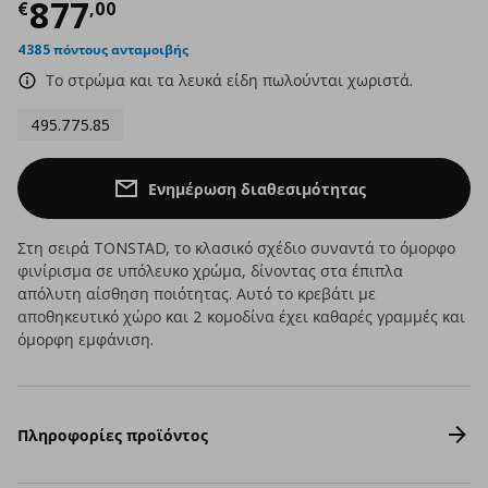
Τρέχουσα τιμή
€ 877,00
877
€
,
00
4385 πόντους ανταμοιβής
Το στρώμα και τα λευκά είδη πωλούνται χωριστά.
495.775.85
Ενημέρωση διαθεσιμότητας
Στη σειρά TONSTAD, το κλασικό σχέδιο συναντά το όμορφο
φινίρισμα σε υπόλευκο χρώμα, δίνοντας στα έπιπλα
απόλυτη αίσθηση ποιότητας. Αυτό το κρεβάτι με
αποθηκευτικό χώρο και 2 κομοδίνα έχει καθαρές γραμμές και
όμορφη εμφάνιση.
Πληροφορίες προϊόντος