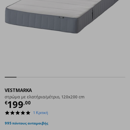
VESTMARKA
στρώμα με ελατήρια/μέτριο, 120x200 cm
Τρέχουσα τιμή
€ 199,00
199
€
,
00
5.0
1 Κριτική
star
rating
995 πόντους ανταμοιβής