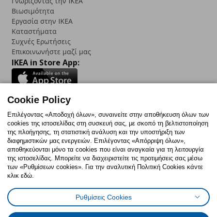
Γνωρίζοντας την IKEA
Βιωσιμότητα
Εργασία στην IKEA
Καταστήματα
Συχνές Ερωτήσεις
Επικοινωνήστε μαζί μας
IKEA in Store App:
Cookie Policy
Follow us:
Επιλέγοντας «Αποδοχή όλων», συναινείτε στην αποθήκευση όλων των
cookies της ιστοσελίδας στη συσκευή σας, με σκοπό τη βελτιστοποίηση
Facebook
Instagram
TikTok
Youtube
Pinterest
Twitter
της πλοήγησης, τη στατιστική ανάλυση και την υποστήριξη των
διαφημιστικών μας ενεργειών. Επιλέγοντας «Απόρριψη όλων»,
αποθηκεύονται μόνο τα cookies που είναι αναγκαία για τη λειτουργία
της ιστοσελίδας. Μπορείτε να διαχειριστείτε τις προτιμήσεις σας μέσω
των «Ρυθμίσεων cookies». Για την αναλυτική Πολιτική Cookies κάντε
κλικ εδώ.
Πολιτική Cookies
Δήλωση ψηφιακής προσβασιμότητας
Ρυθμίσεις Cookies
Ρυθμίσεις cookies
Όροι Χρήσης
Γενική Πολιτική Προσωπικών Δεδομένων