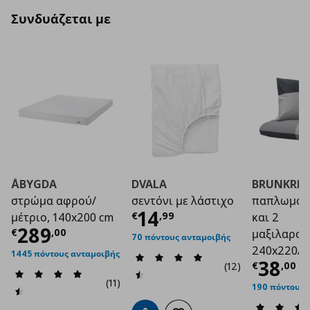
Συνδυάζεται με
ÅBYGDA
DVALA
BRUNKRIS
στρώμα αφρού/
σεντόνι με λάστιχο
παπλωματ
Τρέχουσα τιμή
€ 1
14
€
,
99
μέτριο, 140x200 cm
και 2
Τρέχουσα τιμή
€ 289,00
289
€
,
00
μαξιλαροθ
70 πόντους ανταμοιβής
240x220/5
1445 πόντους ανταμοιβής
Τρέχο
38
€
,
00
(12)
(11)
190 πόντους 