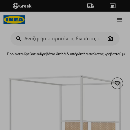
Greek
Πορεία παραγγελίας
Καταστή
Burge
Camera
Προϊόντα
›
Κρεβάτια
›
Κρεβάτια διπλά & υπέρδιπλα
›
σκελετός κρεβατιού με 
Προσθή