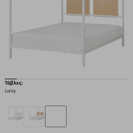
Τάβλες:
Luroy