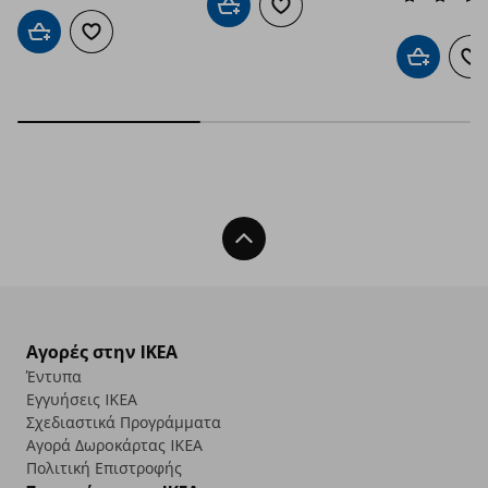
Προσθήκη στο καλάθι
Προσθήκη στα αγαπημένα
Προσθήκη στο καλάθι
Προσθήκη στα αγαπημένα
Προσθήκη 
Πρ
Back To Top
Αγορές στην IKEA
Έντυπα
Εγγυήσεις IKEA
Σχεδιαστικά Προγράμματα
Αγορά Δωρoκάρτας IKEA
Πολιτική Επιστροφής