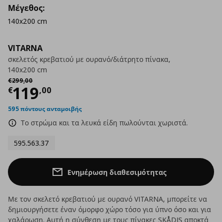
Μέγεθος:
140x200 cm
VITARNA
σκελετός κρεβατιού με ουρανό/διάτρητο πίνακα,
140x200 cm
Αρχική τιμή
€ 299,00
€
299
,
00
Τρέχουσα τιμή
€ 119,00
119
€
,
00
595 πόντους ανταμοιβής
Το στρώμα και τα λευκά είδη πωλούνται χωριστά.
595.563.37
Ενημέρωση διαθεσιμότητας
Με τον σκελετό κρεβατιού με ουρανό VITARNA, μπορείτε να
δημιουργήσετε έναν όμορφο χώρο τόσο για ύπνο όσο και για
χαλάρωση. Αυτή η σύνθεση με τους πίνακες SKÅDIS αποκτά