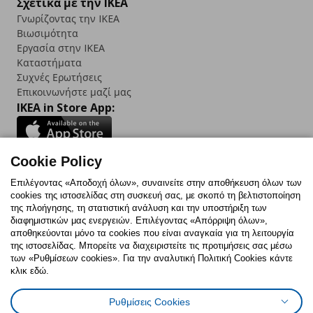
Σχετικά με την IKEA
Γνωρίζοντας την IKEA
Βιωσιμότητα
Εργασία στην IKEA
Καταστήματα
Συχνές Ερωτήσεις
Επικοινωνήστε μαζί μας
IKEA in Store App:
Cookie Policy
Follow us:
Επιλέγοντας «Αποδοχή όλων», συναινείτε στην αποθήκευση όλων των
cookies της ιστοσελίδας στη συσκευή σας, με σκοπό τη βελτιστοποίηση
Facebook
Instagram
TikTok
Youtube
Pinterest
Twitter
της πλοήγησης, τη στατιστική ανάλυση και την υποστήριξη των
διαφημιστικών μας ενεργειών. Επιλέγοντας «Απόρριψη όλων»,
αποθηκεύονται μόνο τα cookies που είναι αναγκαία για τη λειτουργία
της ιστοσελίδας. Μπορείτε να διαχειριστείτε τις προτιμήσεις σας μέσω
των «Ρυθμίσεων cookies». Για την αναλυτική Πολιτική Cookies κάντε
κλικ εδώ.
Πολιτική Cookies
Δήλωση ψηφιακής προσβασιμότητας
Ρυθμίσεις Cookies
Ρυθμίσεις cookies
Όροι Χρήσης