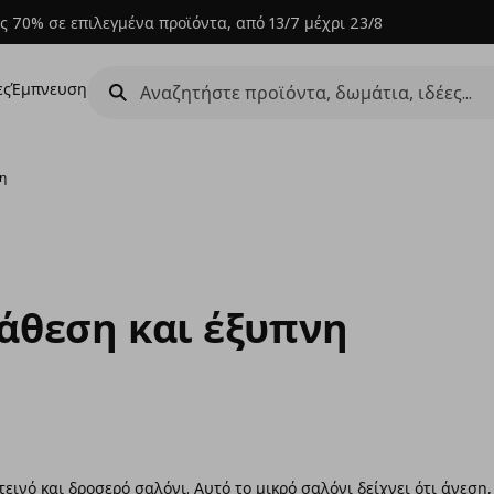
ς 70% σε επιλεγμένα προϊόντα, από 13/7 μέχρι 23/8
ες
Έμπνευση
ση
άθεση και έξυπνη
εινό και δροσερό σαλόνι. Αυτό το μικρό σαλόνι δείχνει ότι άνεση,