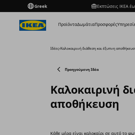
Greek
Εκπτώσεις IKEA έω
Προϊόντα
Δωμάτια
Προσφορές
Υπηρεσί
Ιδέες
›
Καλοκαιρινή διάθεση και έξυπνη αποθήκευ
Προηγούμενη Ιδέα
Καλοκαιρινή δι
αποθήκευση
Κάθε μέρα είναι καλοκαίρι σε αυτό το φωτ