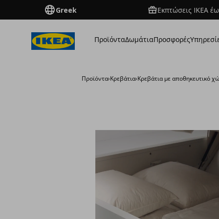
Greek
Εκπτώσεις IKEA έω
Προϊόντα
Δωμάτια
Προσφορές
Υπηρεσί
Προϊόντα
›
Κρεβάτια
›
Κρεβάτια με αποθηκευτικό χ