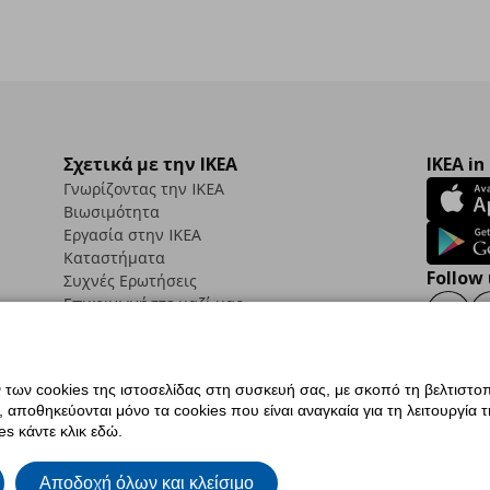
Σχετικά με την IKEA
IKEA in
Γνωρίζοντας την IKEA
Βιωσιμότητα
Εργασία στην IKEA
Καταστήματα
Follow 
Συχνές Ερωτήσεις
Επικοινωνήστε μαζί μας
Faceb
ων cookies της ιστοσελίδας στη συσκευή σας, με σκοπό τη βελτιστοπ
ποθηκεύονται μόνο τα cookies που είναι αναγκαία για τη λειτουργία της
ς προσβασιμότητας
Ρυθμίσεις cookies
Όροι Χρήσης
Γενική Πολιτική Προσωπικώ
s κάντε κλικ εδώ.
ια ΙΚΕΑ.gr
Κώδικας Καταναλωτικής Δεοντολογίας
Αποδοχή όλων και κλείσιμο