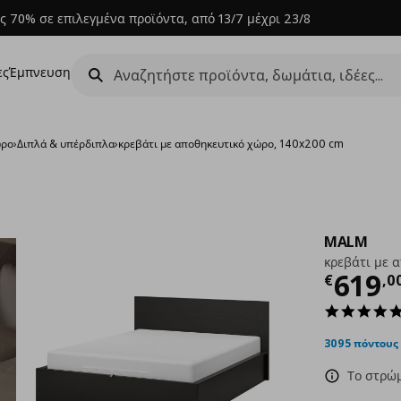
ς 70% σε επιλεγμένα προϊόντα, από 13/7 μέχρι 23/8
ες
Έμπνευση
ώρο
›
Διπλά & υπέρδιπλα
›
κρεβάτι με αποθηκευτικό χώρο, 140x200 cm
MALM
κρεβάτι με 
Τρέχ
619
€
,
0
3095 πόντους
Το στρώμ