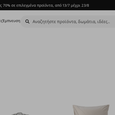
ς 70% σε επιλεγμένα προϊόντα, από 13/7 μέχρι 23/8
ες
Έμπνευση