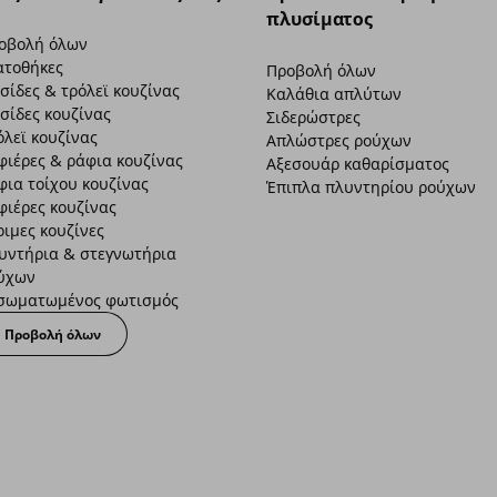
πλυσίματος
οβολή όλων
ατοθήκες
Προβολή όλων
σίδες & τρόλεϊ κουζίνας
Καλάθια απλύτων
σίδες κουζίνας
Σιδερώστρες
όλεϊ κουζίνας
Απλώστρες ρούχων
φιέρες & ράφια κουζίνας
Αξεσουάρ καθαρίσματος
φια τοίχου κουζίνας
Έπιπλα πλυντηρίου ρούχων
φιέρες κουζίνας
οιμες κουζίνες
υντήρια & στεγνωτήρια
ύχων
σωματωμένος φωτισμός
Προβολή όλων