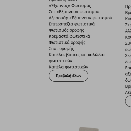
«Έξυπνος» Φωτισμός
Πρ
Σετ «Έξυπνου» φωτισμού
Βρ
Αξεσουάρ «Έξυπνου» φωτισμού
Κο
Επιτραπέζια φωτιστικά
Στ
Φωτισμός οροφής
Αλ
Κρεμαστά φωτιστικά
Κο
Φωτιστικά οροφής
Συ
Σποτ οροφής
δω
Καπέλα, βάσεις και καλώδια
Σκ
φωτιστικών
δω
Καπέλα φωτιστικών
Εσ
αξ
Προβολή όλων
δω
Βρ
Λε