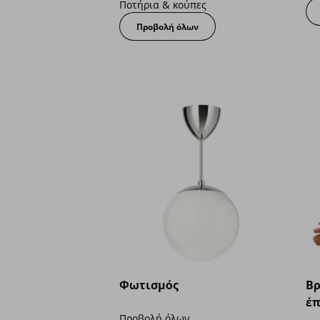
Ποτήρια & κούπες
Προβολή όλων
Φωτισμός
Βρ
έπ
Προβολή όλων