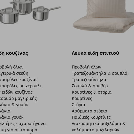
δη κουζίνας
Λευκά είδη σπιτιού
οβολή όλων
Προβολή όλων
γειρικά σκεύη
Τραπεζομάντηλα & σουπλά
τσαρόλες κουζίνας
Τραπεζομάντηλα
τσαρόλες με χερούλι
Σουπλά & σουβέρ
τ ειδών κουζίνας
Κουρτίνες & στόρια
εσουάρ μαγειρικής
Κουρτίνες
γάνια & γουόκ
Στόρια
γάνια
Ασύρματα στόρια
γάνια γουόκ
Παιδικές Κουρτίνες
ριλιέρες - σχαροτήγανα
Διακοσμητικά μαξιλάρια &
εύη για σωτάρισμα
καλύμματα μαξιλαριών