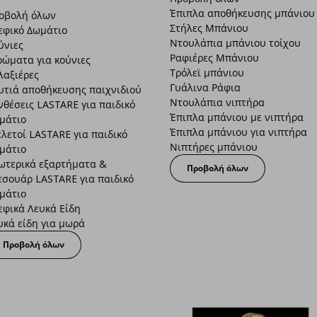
Έπιπλα αποθήκευσης μπάνιου
οβολή όλων
Στήλες Μπάνιου
εφικό Δωμάτιο
Ντουλάπια μπάνιου τοίχου
ύνιες
Ραφιέρες Μπάνιου
ρώματα για κούνιες
Τρόλεϊ μπάνιου
λαξιέρες
Γυάλινα Ράφια
υτιά αποθήκευσης παιχνιδιού
Ντουλάπια νιπτήρα
νθέσεις LASTARE για παιδικό
Έπιπλα μπάνιου με νιπτήρα
μάτιο
Έπιπλα μπάνιου για νιπτήρα
ελετοί LASTARE για παιδικό
Νιπτήρες μπάνιου
μάτιο
ωτερικά εξαρτήματα &
Προβολή όλων
εσουάρ LASTARE για παιδικό
μάτιο
εφικά Λευκά Είδη
υκά είδη για μωρά
Προβολή όλων