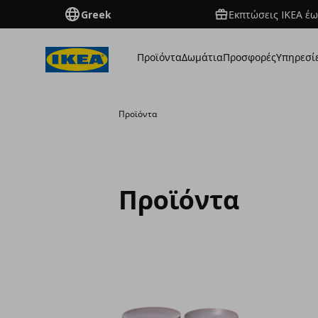
Greek
Εκπτώσεις IKEA έω
Προϊόντα
Δωμάτια
Προσφορές
Υπηρεσί
Προϊόντα
Προϊόντα