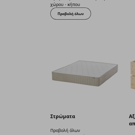
χώρου - κήπου
Προβολή όλων
Στρώματα
Aξ
απ
Προβολή όλων