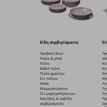
Είδη σερβιρίσματος
Εί
Προβολή όλων
Πρ
Πιάτα & μπολ
Μα
Πιάτα
Κα
Βαθιά πιάτα
Κα
Πιάτα φρούτου
Σε
Σετ πιάτων
Αξ
Μπολ
Τη
Μαχαιροπίρουνα
Τη
Σετ μαχαιροπίρουνων
Τη
Κουτάλες & λαβίδες
Γκ
σερβιρίσματος
Σκ