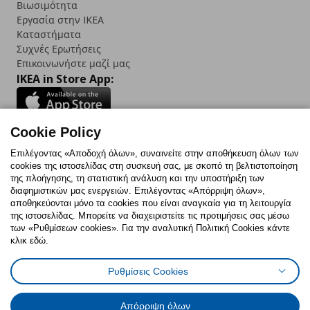
Βιωσιμότητα
Εργασία στην IKEA
Καταστήματα
Συχνές Ερωτήσεις
Επικοινωνήστε μαζί μας
IKEA in Store App:
Cookie Policy
Follow us:
Επιλέγοντας «Αποδοχή όλων», συναινείτε στην αποθήκευση όλων των
cookies της ιστοσελίδας στη συσκευή σας, με σκοπό τη βελτιστοποίηση
Facebook
Instagram
TikTok
Youtube
Pinterest
Twitter
της πλοήγησης, τη στατιστική ανάλυση και την υποστήριξη των
διαφημιστικών μας ενεργειών. Επιλέγοντας «Απόρριψη όλων»,
αποθηκεύονται μόνο τα cookies που είναι αναγκαία για τη λειτουργία
της ιστοσελίδας. Μπορείτε να διαχειριστείτε τις προτιμήσεις σας μέσω
των «Ρυθμίσεων cookies». Για την αναλυτική Πολιτική Cookies κάντε
κλικ εδώ.
Πολιτική Cookies
Δήλωση ψηφιακής προσβασιμότητας
Ρυθμίσεις Cookies
Ρυθμίσεις cookies
Όροι Χρήσης
Γενική Πολιτική Προσωπικών Δεδομένων
Πολιτική Προσωπικών Δεδομένων για ΙΚΕΑ.gr
Απόρριψη όλων